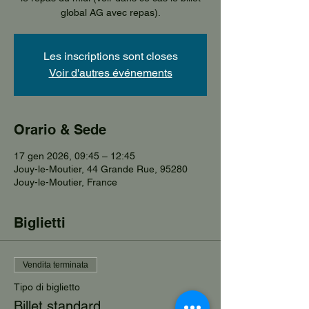
global AG avec repas).
Les inscriptions sont closes
Voir d'autres événements
Orario & Sede
17 gen 2026, 09:45 – 12:45
Jouy-le-Moutier, 44 Grande Rue, 95280
Jouy-le-Moutier, France
Biglietti
Vendita terminata
Tipo di biglietto
Billet standard