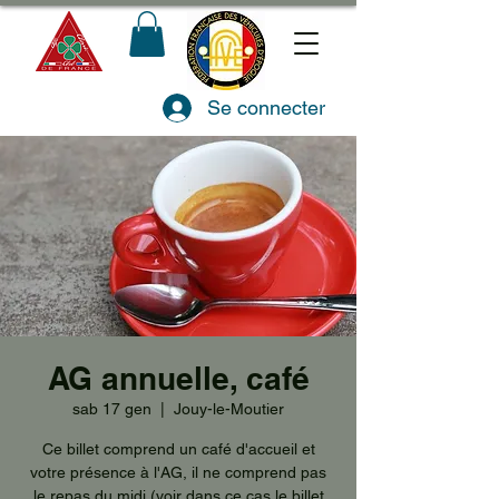
Se connecter
AG annuelle, café
sab 17 gen
  |  
Jouy-le-Moutier
Ce billet comprend un café d'accueil et
votre présence à l'AG, il ne comprend pas
le repas du midi (voir dans ce cas le billet