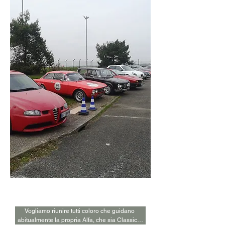
osservazione, abbiamo immaginato uno 
"spazio" dove potervi riunire attorno ad eventi 
esclusivi o, più semplicemente, farvi incontrare 
più persone per brevi viaggi che potreste anche 
organizzare voi stessi tramite il nostro 
strumento.
Uno spirito
Vogliamo riunire tutti coloro che guidano 
abitualmente la propria Alfa, che sia Classica, 