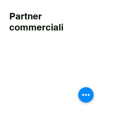
Youngtimer o Moderna, e che condividono con 
noi una serie di valori comuni: edonismo, 
Partner
passioni, altruismo.
commerciali