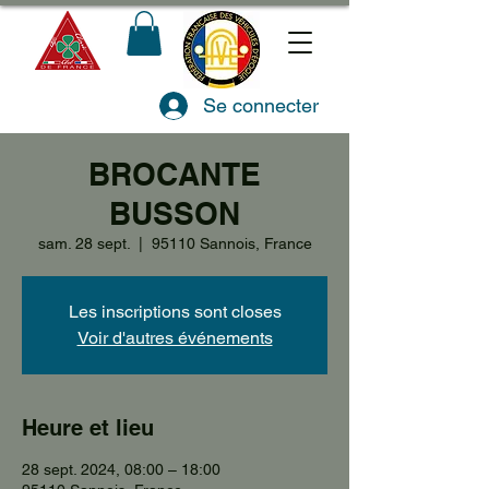
Se connecter
BROCANTE
BUSSON
sam. 28 sept.
  |  
95110 Sannois, France
Les inscriptions sont closes
Voir d'autres événements
Heure et lieu
28 sept. 2024, 08:00 – 18:00