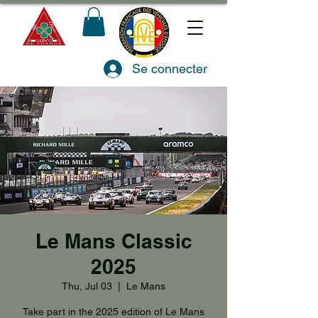
Se connecter
Le Mans Classic
2025
Thu, Jul 03
  |  
Le Mans
Take part in the 2025 edition of Le Mans