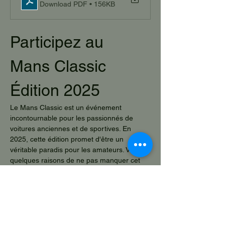
Download PDF • 156KB
Participez au 
Mans Classic 
Édition 2025
Le Mans Classic est un événement 
incontournable pour les passionnés de 
voitures anciennes et de sportives. En 
2025, cette édition promet d'être un 
véritable paradis pour les amateurs. Voici 
quelques raisons de ne pas manquer cet 
événement :
Exposition de voitures rares :
 Admirez 
des modèles emblématiques et des 
voitures de course historiques.
Courses d'anciennes :
 Assistez à des 
courses palpitantes sur le célèbre 