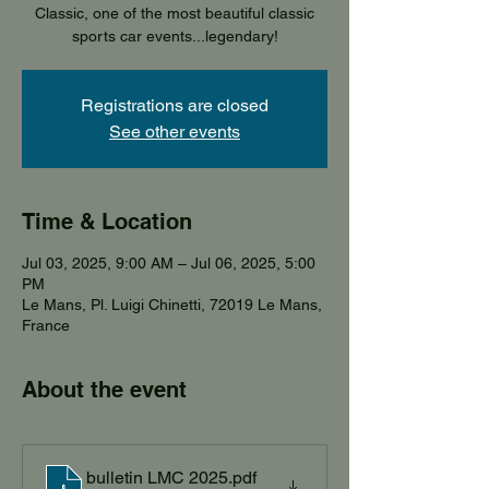
Classic, one of the most beautiful classic
sports car events...legendary!
Registrations are closed
See other events
Time & Location
Jul 03, 2025, 9:00 AM – Jul 06, 2025, 5:00
PM
Le Mans, Pl. Luigi Chinetti, 72019 Le Mans,
France
About the event
bulletin LMC 2025
.pdf