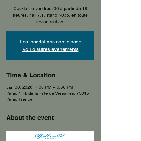
Cocktail le vendredi 30 à partir de 19
heures, hall 7.1, stand K035, en toute
décontrcation!
Les inscriptions sont closes
Voir d'autres événements
Time & Location
Jan 30, 2026, 7:00 PM – 9:50 PM
Paris, 1 Pl. de la Prte de Versailles, 75015
Paris, France
About the event