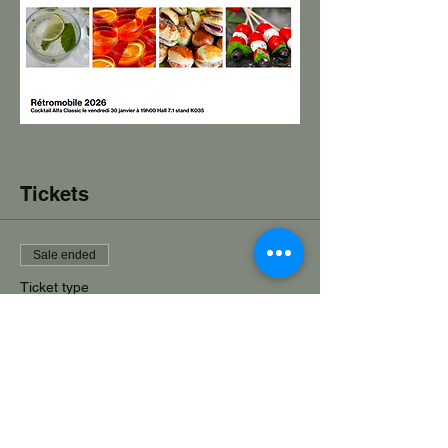
Tickets
Sale ended
Ticket type
Billet cocktail 30/01/2026 (1)
More info
Price
€15.00