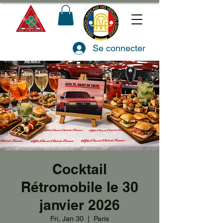
Se connecter
Cocktail
Rétromobile le 30
janvier 2026
Fri, Jan 30
  |  
Paris